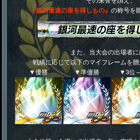
その栄誉を讃え、
『銀河最速の座を得しもの』
の称号を
また、当大会の出場者に
戦績に応じて以下のマイフレームを贈
▼優勝
▼準優勝
▼3位