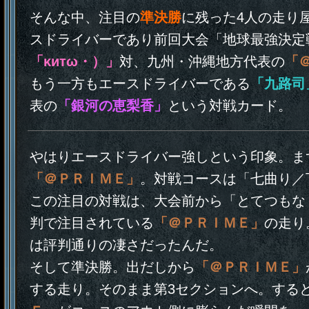
そんな中、注目の
準決勝
に残った4人の走り
スドライバーであり前回大会「地球最強決定
「κитω・）」
対、九州・沖縄地方代表の
「
もう一方もエースドライバーである
「九路司
表の
「銀河の恵梨香」
という対戦カード。
やはりエースドライバー強しという印象。ま
「＠ＰＲＩＭＥ」
。対戦コースは「七曲り／
この注目の対戦は、大会前から「とてつもな
判で注目されている
「＠ＰＲＩＭＥ」
の走り
は評判通りの凄さだったんだ。
そして準決勝。出だしから
「＠ＰＲＩＭＥ」
する走り。そのまま第3セクションへ。する