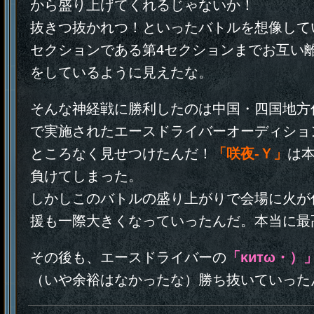
から盛り上げてくれるじゃないか！
抜きつ抜かれつ！といったバトルを想像して
セクションである第4セクションまでお互い
をしているように見えたな。
そんな神経戦に勝利したのは中国・四国地方
で実施されたエースドライバーオーディショ
ところなく見せつけたんだ！
「咲夜‐Ｙ」
は
負けてしまった。
しかしこのバトルの盛り上がりで会場に火が
援も一際大きくなっていったんだ。本当に最
その後も、エースドライバーの
「κитω・）
（いや余裕はなかったな）勝ち抜いていった