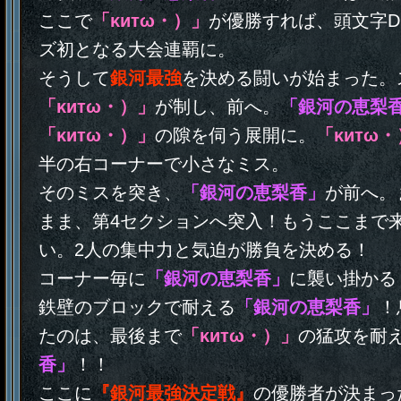
ここで
「κитω・）」
が優勝すれば、頭文字D A
ズ初となる大会連覇に。
そうして
銀河最強
を決める闘いが始まった。
「κитω・）」
が制し、前へ。
「銀河の恵梨
「κитω・）」
の隙を伺う展開に。
「κитω
半の右コーナーで小さなミス。
そのミスを突き、
「銀河の恵梨香」
が前へ。
まま、第4セクションへ突入！もうここまで
い。2人の集中力と気迫が勝負を決める！
コーナー毎に
「銀河の恵梨香」
に襲い掛かる
鉄壁のブロックで耐える
「銀河の恵梨香」
！
たのは、最後まで
「κитω・）」
の猛攻を耐
香」
！！
ここに
『銀河最強決定戦』
の優勝者が決まっ