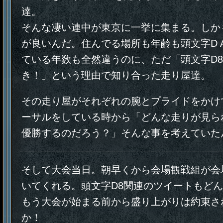
達。
そんな凄い連中が東京に一挙に集まる。しか
が良いんだ。住んでる場所も年齢も頭文字D AR
ている年数も全然違うのに、ただ「頭文字D
き！」という理由で知り合った走り屋達。
その走り屋がそれぞれの腕とプライドをかけ
ーサルをしている時から「どんな走りが見ら
優勝するのだろう？」そんな事を考えていた
そして大会当日。朝早くから会場観戦組が会
いてくれる。頭文字D8関連のツイートもど
もう大会が始まる前から盛り上がりは約束さ
か！