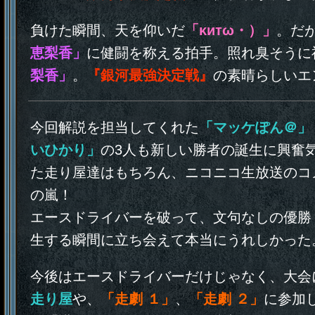
負けた瞬間、天を仰いだ
「κитω・）」
。だ
恵梨香」
に健闘を称える拍手。照れ臭そうに
梨香」
。
『銀河最強決定戦』
の素晴らしいエ
今回解説を担当してくれた
「マッケぽん＠」
いひかり」
の3人も新しい勝者の誕生に興奮
た走り屋達はもちろん、ニコニコ生放送のコ
の嵐！
エースドライバーを破って、文句なしの優勝
生する瞬間に立ち会えて本当にうれしかった
今後はエースドライバーだけじゃなく、大会
走り屋
や、
「走劇 １」
、
「走劇 ２」
に参加