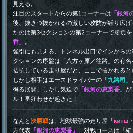
見える。
注目のスタートからの第1コーナーは
「銀河
後、抜きつ抜かれるの激しい攻防が繰り広げ
たのは第3セクションの第2コーナーで勝負を
香」
。
強引にも見える、トンネル出口でインからの
クションの序盤は「八方ヶ原／往路」の有名
拮抗している走り屋だと、ここで抜かれると
しかし相手はエースドライバーの
「九路司」
得る展開。しかし気迫で
「銀河の恵梨香」
が
ル！番狂わせが起きた！
なんと
決勝戦
は、地球最強の走り屋
「κитω
方代表
「銀河の恵梨香」
。対戦コースは「椿