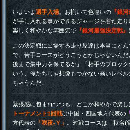
いよいよ
選手入場
。お揃いで色違いの
『銀河
が手に入れる事ができるジャージを着た走り
楽しく和やかな雰囲気で
『銀河最強決定戦』
この決定戦に出場する走り屋達は本当にとん
で、苦手コースがどうこうとかじゃないんだ
後まで集中力を保てるか」「相手のブロック
いう、俺たちじゃ想像もつかない高いレベル
ちゃうんだ。
緊張感に包まれつつも、どこか和やかで楽し
トーナメント1回戦
は中国・四国地方代表の
方代表の
「咲夜‐Ｙ」
。対戦コースは「秋名(