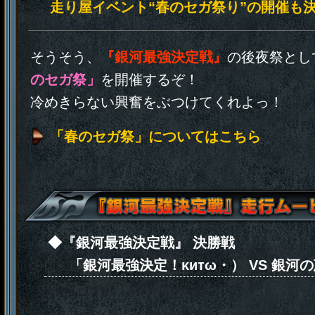
走り屋イベント“春のセガ祭り”の開催も
そうそう、
『銀河最強決定戦』
の後夜祭とし
のセガ祭」
を開催するぞ！
冷めきらない興奮をぶつけてくれよっ！
「春のセガ祭」についてはこちら
◆『銀河最強決定戦』 決勝戦
「銀河最強決定！κитω・） VS 銀