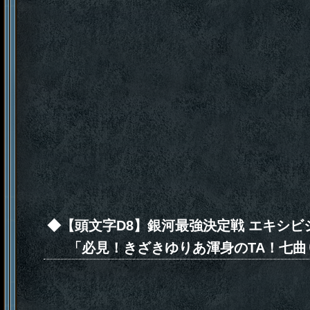
◆【頭文字D8】銀河最強決定戦 エキシ
「必見！きざきゆりあ渾身のTA！七曲