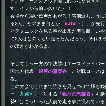
Ｅ」
がコースのアウト側に膨らんだ瞬間を、
す、インから追い抜いたっ！
会場から凄い歓声があがる！雪崩込むように
る2人。そのまま何とか
「κитω・）」
が先行
とテクニックを見る事が出来た準決勝。いや
に2人はどのくらい走ったんだろう。それを
の凄さがわかるよ。
そしてもう一方の準決勝はエースドライバー
国地方代表
「銀河の恵梨香」
。対戦コースは
夜。
この大会でこれまで強さを見せつけて勝ち続
ー
「九路司」
。対する
「銀河の恵梨香」
も勝
勢いはこういった人前で走る事に慣れている