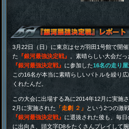
3月22日（日）に東京はセガ羽田1号館で開
た
『銀河最強決定戦』
。素晴らしい大会だっ
『銀河最強決定戦』
に参加した
16名の走り屋
この16名が本当に素晴らしいバトルを繰り広
くれたんだ。
この大会に出場する為に2014年12月に実施
2月に実施された
「走劇 ２」
という2つの激
『銀河最強決定戦』
に選抜された後も、毎日
に出向き、頭文字D8をたくさんプレイして