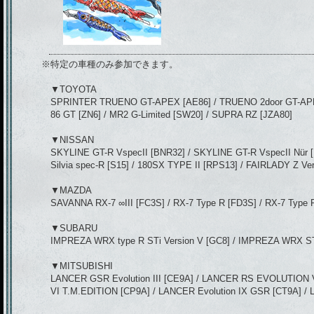
※特定の車種のみ参加できます。
▼TOYOTA
SPRINTER TRUENO GT-APEX [AE86] / TRUENO 2door GT-APEX
86 GT [ZN6] / MR2 G-Limited [SW20] / SUPRA RZ [JZA80]
▼NISSAN
SKYLINE GT-R VspecII [BNR32] / SKYLINE GT-R VspecII Nür 
Silvia spec-R [S15] / 180SX TYPE II [RPS13] / FAIRLADY Z Ver
▼MAZDA
SAVANNA RX-7 ∞III [FC3S] / RX-7 Type R [FD3S] / RX-7 Type 
▼SUBARU
IMPREZA WRX type R STi Version V [GC8] / IMPREZA WRX ST
▼MITSUBISHI
LANCER GSR Evolution III [CE9A] / LANCER RS EVOLUTION
VI T.M.EDITION [CP9A] / LANCER Evolution IX GSR [CT9A]